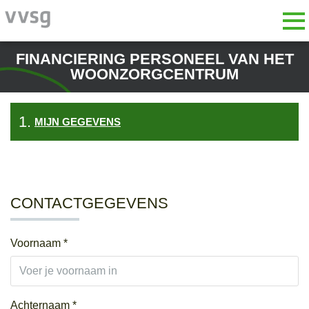
Skip to main content
Gedetecteerde tijdzone
Tog
VVSG-vzw
FINANCIERING PERSONEEL VAN HET
WOONZORGCENTRUM
OK
MIJN GEGEVENS
BETALING
TICKETS
& CHECK-
OUT
CONTACTGEGEVENS
Voornaam *
Achternaam *