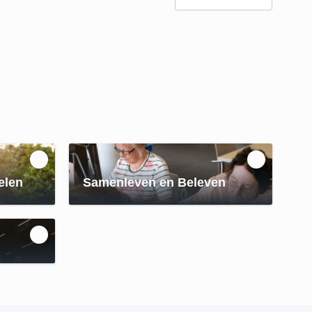
elen
Samenleven en Beleven