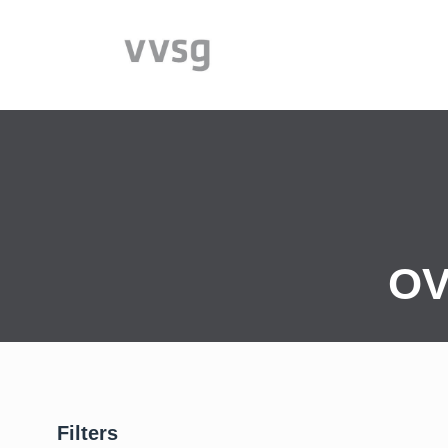
VVSG-vzw
OV
Filters