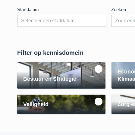
Startdatum
Zoeken
Filter op kennisdomein
Econo
Bestuur en Strategie
Klimaa
Veiligheid
Zorg e