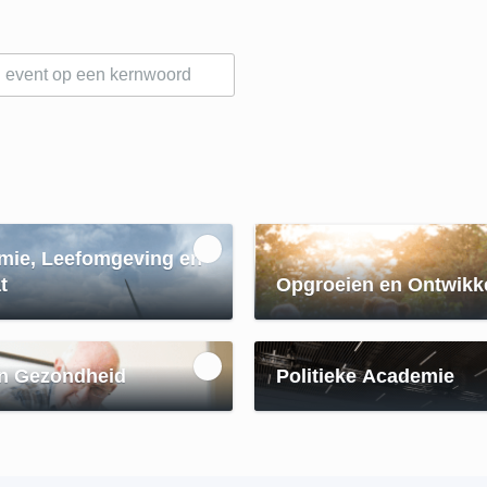
mie, Leefomgeving en
t
Opgroeien en Ontwikk
n Gezondheid
Politieke Academie