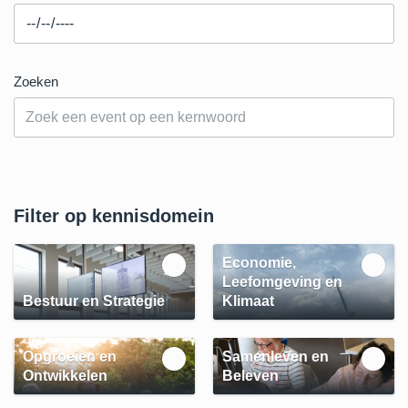
Zoeken
Filter op kennisdomein
Economie,
Leefomgeving en
Bestuur en Strategie
Klimaat
Opgroeien en
Samenleven en
Ontwikkelen
Beleven